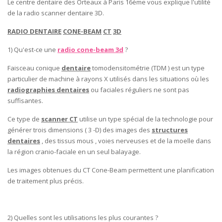
Le centre dentaire des Orteaux à Paris 16ème vous explique l'utilité
de la radio scanner dentaire 3D.
RADIO DENTAIRE
CONE-BEAM
CT
3D
1) Qu'est-ce une
radio cone-beam 3d
?
Faisceau conique
dentaire
tomodensitométrie (TDM ) est un type
particulier de machine à rayons X utilisés dans les situations où les
radiographies dentaires
ou faciales réguliers ne sont pas
suffisantes.
Ce type de
scanner CT
utilise un type spécial de la technologie pour
générer trois dimensions ( 3 -D) des images des
structures
dentaires
, des tissus mous , voies nerveuses et de la moelle dans
la région cranio-faciale en un seul balayage.
Les images obtenues du CT Cone-Beam permettent une planification
de traitement plus précis.
2) Quelles sont les utilisations les plus courantes ?