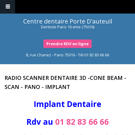
Centre dentaire Porte D'auteuil
Dentiste Paris 16 eme (75016)
Prendre RDV en ligne
8, rue Chanez - Paris 75016 - Tél
01 82 83 66 66
RADIO SCANNER DENTAIRE 3D -CONE BEAM -
SCAN - PANO - IMPLANT
Implant Dentaire
Rdv au
01 82 83 66 66