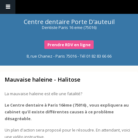
Centre dentaire Porte D'auteuil
Dentiste Paris 16 eme (75016)
Prendre RDV en ligne
8, rue Chanez - Paris 75016 - Tél
01 82 83 66 66
Mauvaise haleine - Halitose
La mauvaise haleine est elle une fatalité?
Le Centre dentaire à Paris 16ème (75016) , vous expliquera au
cabinet qu'il existe différentes causes à ce problème
désagréable.
Un plan d'action sera proposé pour le résoudre. En attendant, voici
une vidéo instructive.