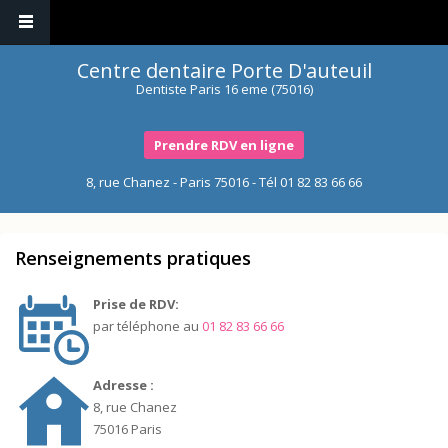
Centre dentaire Porte D'auteuil
Dentiste Paris 16 eme (75016)
Prendre RDV en ligne
8, rue Chanez - Paris 75016 - Tél
01 82 83 66 66
Renseignements pratiques
Prise de RDV:
par téléphone au
01 82 83 66 66
Adresse :
8, rue Chanez
75016 Paris