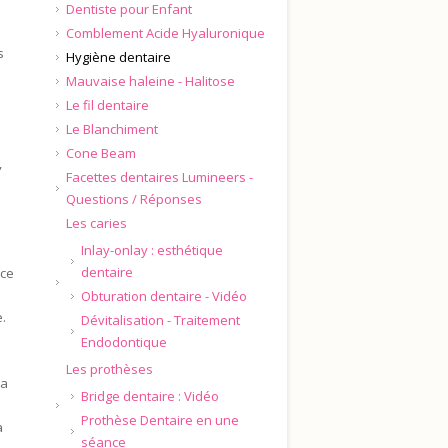
Dentiste pour Enfant
Comblement Acide Hyaluronique
s
Hygiène dentaire
Mauvaise haleine - Halitose
Le fil dentaire
Le Blanchiment
Cone Beam
,
Facettes dentaires Lumineers -
Questions / Réponses
Les caries
Inlay-onlay : esthétique
dentaire
ice
Obturation dentaire - Vidéo
e.
Dévitalisation - Traitement
Endodontique
Les prothèses
la
Bridge dentaire : Vidéo
Prothèse Dentaire en une
a
séance