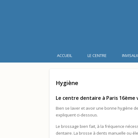
ACCUEIL
LE CENTRE
INVISAL
Hygiène
Le centre dentaire à Paris 16ème v
Bien se laver et avoir une bonne hygiène den
expliquent ci-dessous.
Le brossage bien fait, à la fréquence nécess
dentaire. La brosse à dents manuelle ou élec