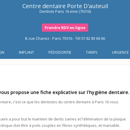
Centre dentaire Porte D'auteuil
Dentiste Paris 16 eme (75016)
Prendre RDV en ligne
8, rue Chanez - Paris 75016 - Tél
01 82 83 66 66
IGN
IMPLANT
PÉDODONTIE
TARIFS
URGENCE
ous propose une fiche explicative sur l'hygiène dentaire.
taire, c'est ce que les dentistes du centre dentaire à Paris 16 vous
aire a pour but le maintien de dents saines et l'élimination de la plaque
trique doit être à poils souples en fibres synthétiques, et maniable.