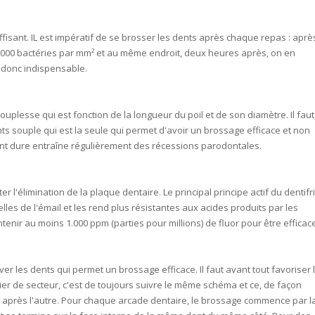
fisant. IL est impératif de se brosser les dents après chaque repas : aprè
t 1000 bactéries par mm² et au même endroit, deux heures après, on en
 donc indispensable.
souplesse qui est fonction de la longueur du poil et de son diamètre. Il faut
ts souple qui est la seule qui permet d'avoir un brossage efficace et non
nt dure entraîne régulièrement des récessions parodontales.
iter l'élimination de la plaque dentaire. Le principal principe actif du dentifr
ielles de l'émail et les rend plus résistantes aux acides produits par les
ontenir au moins 1.000 ppm (parties pour millions) de fluor pour être efficac
er les dents qui permet un brossage efficace. Il faut avant tout favoriser 
er de secteur, c'est de toujours suivre le même schéma et ce, de façon
 après l'autre. Pour chaque arcade dentaire, le brossage commence par l