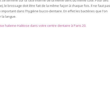
et se termine sur la face interne de la même dent du même côté. Pour des
), le brossage doit être fait de la même façon à chaque fois. Il ne faut pa
e important dans l'hygiène bucco-dentaire. En effet les bactéries que l'on
r la langue.
ise haleine-Halitose dans votre centre dentaire à Paris 20.