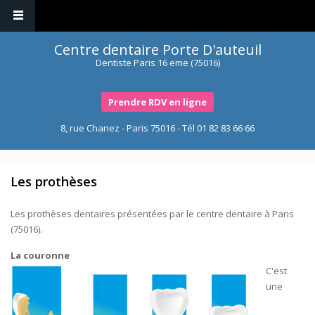
Centre dentaire Porte D'auteuil
Dentiste Paris 16 eme (75016)
Prendre RDV en ligne
8, rue Chanez - Paris 75016 - Tél
01 82 83 66 66
Les prothèses
Les prothèses dentaires présentées par le centre dentaire à Paris
(75016).
La couronne
C'est
une